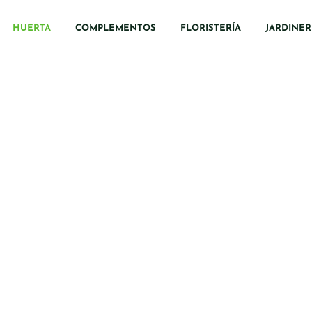
HUERTA
COMPLEMENTOS
FLORISTERÍA
JARDINER
Huerta
variedad de planta para cultivar tu huer